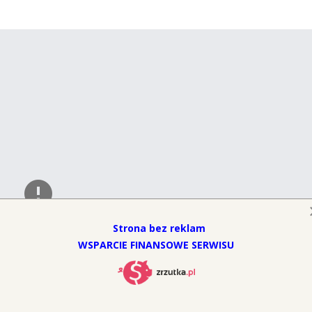
Oops! Something went
Strona bez reklam
WSPARCIE FINANSOWE SERWISU
This page didn't load Google Maps correctly. See the JavaScrip