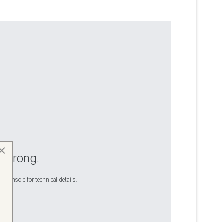
×
 wrong.
t console for technical details.