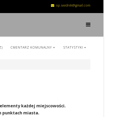
op.swidnik@gmail.com
Z)
CMENTARZ KOMUNALNY
STATYSTYKI
 elementy każdej miejscowości.
h punktach miasta.