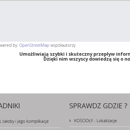
wered by:
OpenStreetMap
współautorzy
Umożliwiają szybki i skuteczny przepływ info
Dzięki nim wszyscy dowiedzą się o 
ADNIKI
SPRAWDZ GDZIE ?
KOŚCIOŁY - Lokalizacje
 żałoby i jego komplikacje