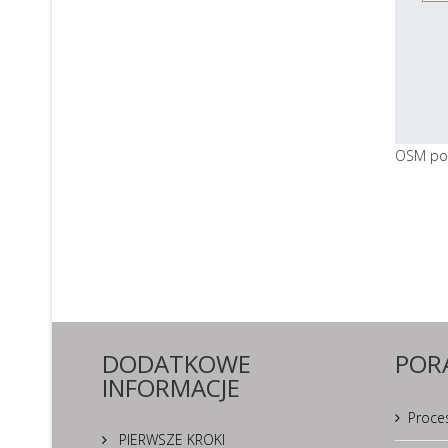
OSM po
DODATKOWE
POR
INFORMACJE
Proces
PIERWSZE KROKI