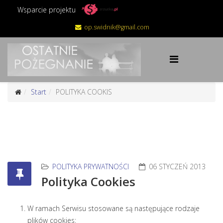
Wsparcie projektu
op.swidnik@gmail.com
Start
POLITYKA COOKIS
POLITYKA PRYWATNOŚCI
06 STYCZEŃ 2013
Polityka Cookies
W ramach Serwisu stosowane są następujące rodzaje
plików cookies: