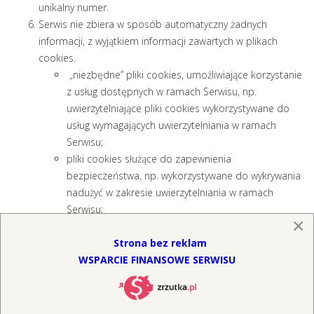
unikalny numer.
Serwis nie zbiera w sposób automatyczny żadnych
informacji, z wyjątkiem informacji zawartych w plikach
cookies.
„niezbędne” pliki cookies, umożliwiające korzystanie
z usług dostępnych w ramach Serwisu, np.
uwierzytelniające pliki cookies wykorzystywane do
usług wymagających uwierzytelniania w ramach
Serwisu;
pliki cookies służące do zapewnienia
bezpieczeństwa, np. wykorzystywane do wykrywania
nadużyć w zakresie uwierzytelniania w ramach
Serwisu;
×
„wydajnościowe” pliki cookies, umożliwiające
zbieranie informacji o sposobie korzystania ze stron
Strona bez reklam
internetowych Serwisu;
WSPARCIE FINANSOWE SERWISU
„funkcjonalne” pliki cookies, umożliwiające
„zapamiętanie” wybranych przez Użytkownika
ustawień i personalizację interfejsu Użytkownika, np.