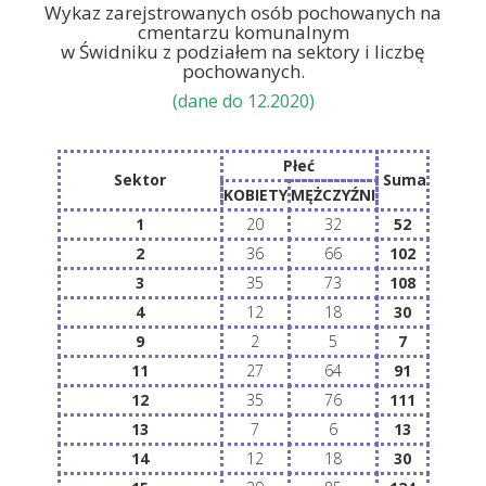
Wykaz zarejstrowanych osób pochowanych na
cmentarzu komunalnym
w Świdniku z podziałem na sektory i liczbę
pochowanych.
(dane do 12.2020)
Płeć
Sektor
Suma
KOBIETY
MĘŻCZYŹNI
1
20
32
52
2
36
66
102
3
35
73
108
4
12
18
30
9
2
5
7
11
27
64
91
12
35
76
111
13
7
6
13
14
12
18
30