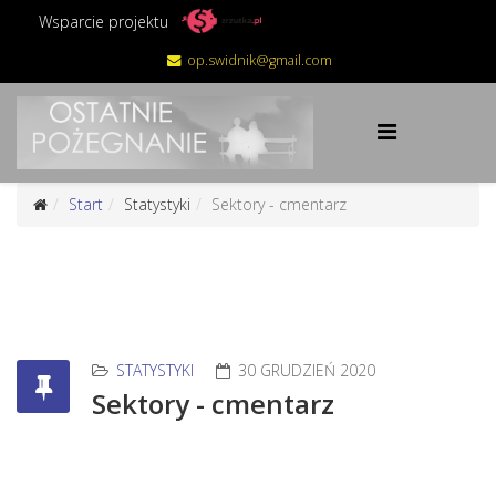
Wsparcie projektu
op.swidnik@gmail.com
Start
Statystyki
Sektory - cmentarz
STATYSTYKI
30 GRUDZIEŃ 2020
Sektory - cmentarz