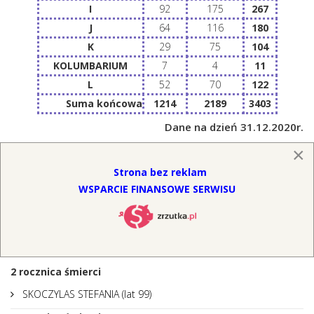
I
92
175
267
J
64
116
180
K
29
75
104
KOLUMBARIUM
7
4
11
L
52
70
122
Suma końcowa
1214
2189
3403
Dane na dzień 31.12.2020r.
×
Strona bez reklam
WSPARCIE FINANSOWE SERWISU
ODSŁONY: 2239
KALENDARIUM
2
rocznica śmierci
SKOCZYLAS STEFANIA (lat 99)