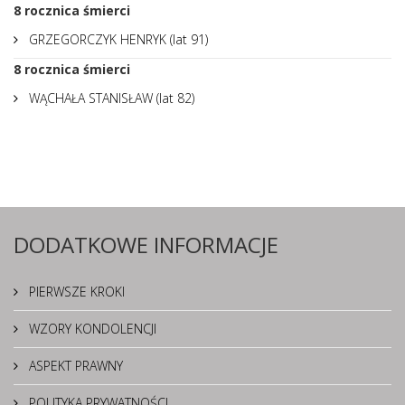
8
rocznica śmierci
GRZEGORCZYK HENRYK (lat 91)
8
rocznica śmierci
WĄCHAŁA STANISŁAW (lat 82)
DODATKOWE INFORMACJE
PIERWSZE KROKI
WZORY KONDOLENCJI
ASPEKT PRAWNY
POLITYKA PRYWATNOŚCI