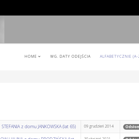
HOME
WG. DATY ODEJŚCIA
ALFABETYCZNIE (A-
 STEFANIA z domu JANKOWSKA (lat 65)
09 grudzień 2014
Odsłon
30 styczeń 2021