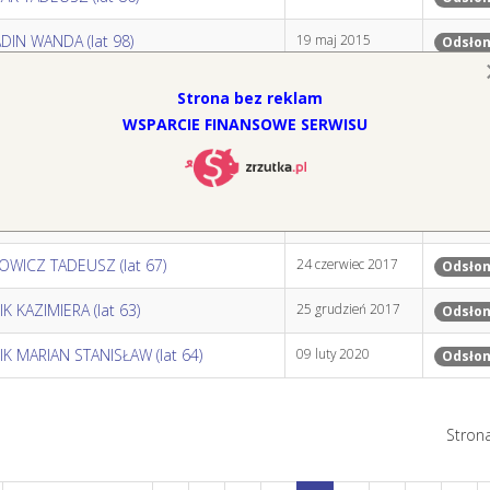
DIN WANDA (lat 98)
19 maj 2015
Odsłon
ZEWICZ GRZEGORZ (lat 61)
02 kwiecień 2021
Odsłon
Strona bez reklam
WSPARCIE FINANSOWE SERWISU
Z JANINA (lat 75)
04 kwiecień 2017
Odsłon
IEWICZ ROMUALD (lat 89)
24 marzec 2019
Odsłon
WIAK JERZY (lat 59)
26 wrzesień 2015
Odsłon
OWICZ TADEUSZ (lat 67)
24 czerwiec 2017
Odsłon
K KAZIMIERA (lat 63)
25 grudzień 2017
Odsłon
K MARIAN STANISŁAW (lat 64)
09 luty 2020
Odsłon
Strona