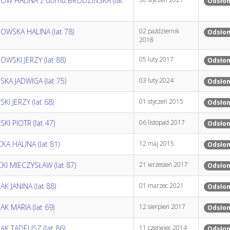
OW HALINA z domu BRODZIŃSKA (lat
Odsłon
OWSKA HALINA (lat 78)
02 październik
Odsłon
2018
WSKI JERZY (lat 88)
05 luty 2017
Odsłon
KA JADWIGA (lat 75)
03 luty 2024
Odsłon
KI JERZY (lat 68)
01 styczeń 2015
Odsłon
KI PIOTR (lat 47)
06 listopad 2017
Odsłon
KA HALINA (lat 81)
12 maj 2015
Odsłon
KI MIECZYSŁAW (lat 87)
21 wrzesień 2017
Odsłon
K JANINA (lat 88)
01 marzec 2021
Odsłon
K MARIA (lat 69)
12 sierpień 2017
Odsłon
K TADEUSZ (lat 86)
11 czerwiec 2014
Odsłon