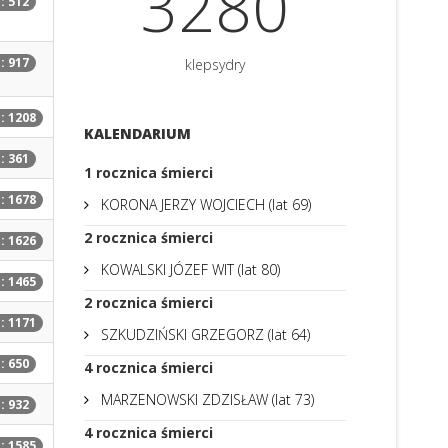
3600
: 512
: 917
klepsydry
: 1208
KALENDARIUM
: 361
1
rocznica śmierci
: 1678
KORONA JERZY WOJCIECH (lat 69)
2
rocznica śmierci
: 1626
KOWALSKI JÓZEF WIT (lat 80)
: 1465
2
rocznica śmierci
: 1171
SZKUDZIŃSKI GRZEGORZ (lat 64)
: 650
4
rocznica śmierci
MARZENOWSKI ZDZISŁAW (lat 73)
: 932
4
rocznica śmierci
: 1585