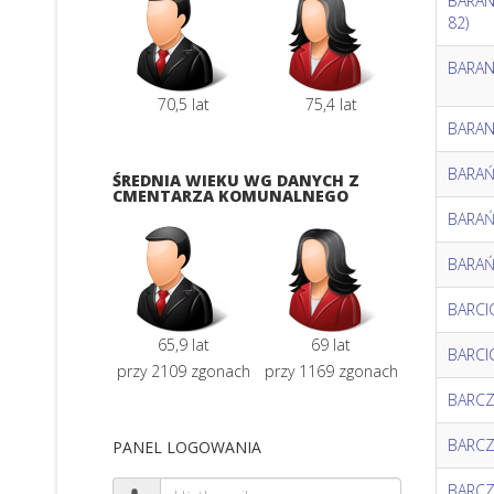
BARAN
82)
BARAN
70,5 lat
75,4 lat
BARANO
BARAŃS
ŚREDNIA WIEKU WG DANYCH Z
CMENTARZA KOMUNALNEGO
BARAŃS
BARAŃS
BARCIC
65,9 lat
69 lat
BARCIC
przy 2109 zgonach
przy 1169 zgonach
BARCZA
BARCZA
PANEL LOGOWANIA
BARCZA