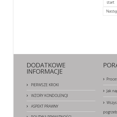
start
Następ
DODATKOWE
POR
INFORMACJE
Proces
PIERWSZE KROKI
Jak na
WZORY KONDOLENCJI
Wszys
ASPEKT PRAWNY
pogrzeb
POLITYKA PRYWATNOŚCI