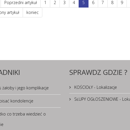
Poprzedni artykuł
1
2
3
4
5
6
7
8
9
ny artykuł
koniec
ADNIKI
SPRAWDZ GDZIE ?
KOŚCIOŁY - Lokalizacje
 żałoby i jego komplikacje
SŁUPY OGŁOSZENIOWE - Lokal
pisać kondolencje
tko co trzeba wiedzieć o
ie