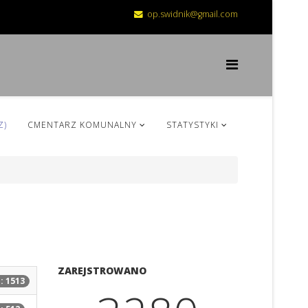
op.swidnik@gmail.com
Z)
CMENTARZ KOMUNALNY
STATYSTYKI
ZAREJSTROWANO
: 1513