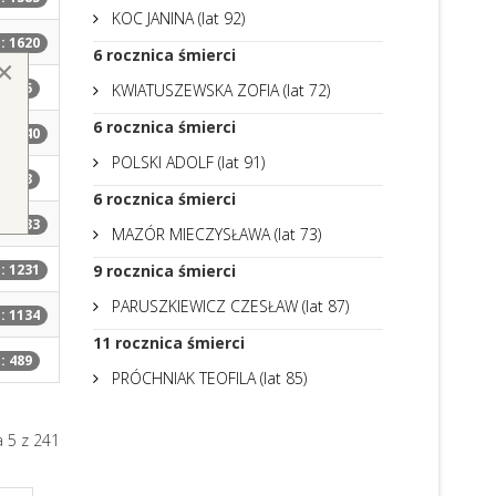
KOC JANINA (lat 92)
: 1620
6
rocznica śmierci
×
: 395
KWIATUSZEWSKA ZOFIA (lat 72)
6
rocznica śmierci
: 1240
POLSKI ADOLF (lat 91)
: 733
6
rocznica śmierci
: 1633
MAZÓR MIECZYSŁAWA (lat 73)
9
rocznica śmierci
: 1231
PARUSZKIEWICZ CZESŁAW (lat 87)
: 1134
11
rocznica śmierci
: 489
PRÓCHNIAK TEOFILA (lat 85)
 5 z 241