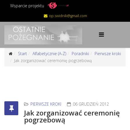
Wsparcie projektu
op.swidnik@gmail.com
Start
Alfabetycznie (A-Z)
Poradniki
Pierwsze kroki
Jak zorganizować ceremonię pogrzebową
PIERWSZE KROKI
06 GRUDZIEŃ 2012
Jak zorganizować ceremonię
pogrzebową