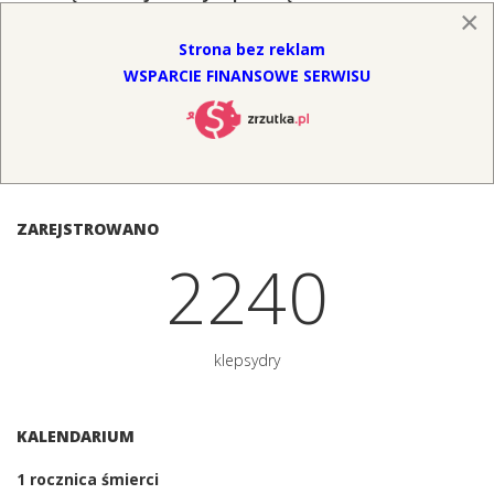
się nad pomnikiem, grobowcem, czy też inną
×
formą upiększenia miejsca pochówku naszej
Strona bez reklam
bliskiej osoby. Nasz serwis to również baza
zakładów kamieniarskich.
WSPARCIE FINANSOWE SERWISU
ODSŁONY: 16184
ZAREJSTROWANO
2481
klepsydry
KALENDARIUM
1
rocznica śmierci