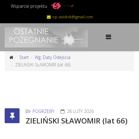
Wsparcie projektu
op.swidnik@gmail.com
Start
Wg. Daty Odejścia
ZIELIŃSKI SŁAWOMIR (lat 66)
POGRZEBY
28 LUTY 2026
ZIELIŃSKI SŁAWOMIR (lat 66)