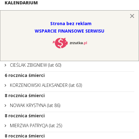
KALENDARIUM
×
2
rocznica śmierci
Strona bez reklam
ROCZON KRYSTYNA (lat 75)
WSPARCIE FINANSOWE SERWISU
4
rocznica śmierci
SKWARCZYŃSKA MARIA (lat 74)
4
rocznica śmierci
CIEŚLAK ZBIGNIEW (lat 60)
6
rocznica śmierci
KORZENIOWSKI ALEKSANDER (lat 63)
8
rocznica śmierci
NOWAK KRYSTYNA (lat 86)
8
rocznica śmierci
MIERZWA PATRYCJA (lat 25)
8
rocznica śmierci