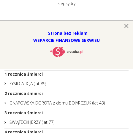
klepsydry
×
KALENDARIUM
Strona bez reklam
1
rocznica śmierci
WSPARCIE FINANSOWE SERWISU
KONOWAŁEK WIESŁAW (lat 88)
1
rocznica śmierci
BŁASZCZAK MARIANNA (lat 71)
1
rocznica śmierci
ŁYSIO ALICJA (lat 89)
2
rocznica śmierci
GNAPOWSKA DOROTA z domu BOJARCZUK (lat 43)
3
rocznica śmierci
ŚWIĄTECKI JERZY (lat 77)
4
rocznica śmierci