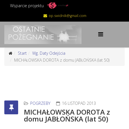
Wsparcie projektu
op.swidnik@gmail.com
Start
Wg. Daty Odejścia
MICHAŁOWSKA DOROTA z domu JABŁOŃSKA (lat 50)
POGRZEBY
16 LISTOPAD 2013
MICHAŁOWSKA DOROTA z
domu JABŁOŃSKA (lat 50)