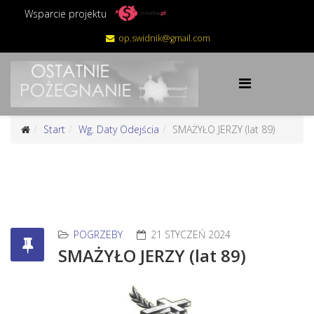
Wsparcie projektu
op.swidnik@gmail.com
Start
Wg. Daty Odejścia
SMAŻYŁO JERZY (lat 89)
POGRZEBY
21 STYCZEŃ 2024
SMAŻYŁO JERZY (lat 89)