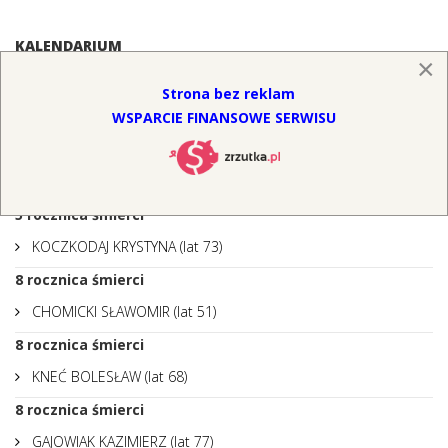
KALENDARIUM
×
4
rocznica śmierci
Strona bez reklam
MELKO STANISŁAW (lat 90)
WSPARCIE FINANSOWE SERWISU
5
rocznica śmierci
SZMIDT JERZY (lat 68)
5
rocznica śmierci
KOCZKODAJ KRYSTYNA (lat 73)
8
rocznica śmierci
CHOMICKI SŁAWOMIR (lat 51)
8
rocznica śmierci
KNEĆ BOLESŁAW (lat 68)
8
rocznica śmierci
GAJOWIAK KAZIMIERZ (lat 77)